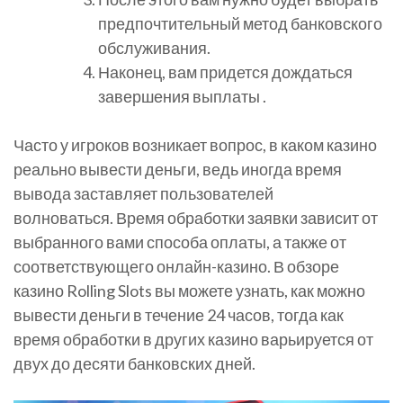
предпочтительный метод банковского
обслуживания.
Наконец, вам придется дождаться
завершения выплаты .
Часто у игроков возникает вопрос, в каком казино
реально вывести деньги, ведь иногда время
вывода заставляет пользователей
волноваться. Время обработки заявки зависит от
выбранного вами способа оплаты, а также от
соответствующего онлайн-казино. В обзоре
казино Rolling Slots вы можете узнать, как можно
вывести деньги в течение 24 часов, тогда как
время обработки в других казино варьируется от
двух до десяти банковских дней.