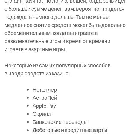
онлайн-казино . По логике вещей, когда речь идет
о большей сумме денег, вам, вероятно, придется
подождать немного дольше. Тем не менее,
медленное снятие средств может быть довольно
обременительным, когда вы играете в
развлекательные игры и время от времени
играете в азартные игры.
Некоторые из самых популярных способов
вывода средств из казино:
Нетеллер
АстроПей
Apple Pay
Скрилл
Банковские переводы
Дебетовые и кредитные карты