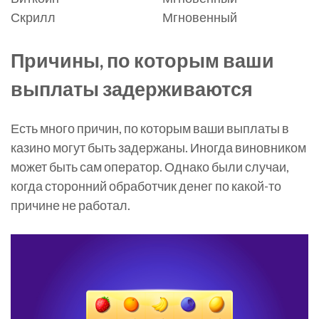
Скрилл
Мгновенный
Причины, по которым ваши
выплаты задерживаются
Есть много причин, по которым ваши выплаты в
казино могут быть задержаны. Иногда виновником
может быть сам оператор. Однако были случаи,
когда сторонний обработчик денег по какой-то
причине не работал.