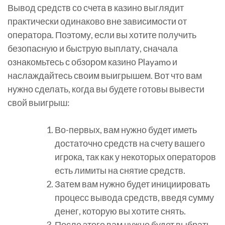
Вывод средств со счета в казино выглядит
практически одинаково вне зависимости от
оператора. Поэтому, если вы хотите получить
безопасную и быструю выплату, сначала
ознакомьтесь с обзором казино Playamo и
наслаждайтесь своим выигрышем. Вот что вам
нужно сделать, когда вы будете готовы вывести
свой выигрыш:
Во-первых, вам нужно будет иметь
достаточно средств на счету вашего
игрока, так как у некоторых операторов
есть лимиты на снятие средств.
Затем вам нужно будет инициировать
процесс вывода средств, введя сумму
денег, которую вы хотите снять.
После этого вам нужно будет выбрать