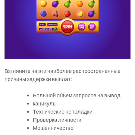
Взгляните на эти наиболее распространенные
причины задержки выплат:
Большой объем запросов на вывод
каникулы
Технические неполадки
Проверка личности
Мошенничество