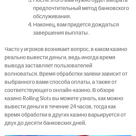
предпочтительный метод банковского
обслуживания.
Наконец, вам придется дождаться
завершения выплаты .
Часто у игроков возникает вопрос, в каком казино
реально вывести деньги, ведь иногда время
вывода заставляет пользователей
волноваться. Время обработки заявки зависит от
выбранного вами способа оплаты, а также от
соответствующего онлайн-казино. В обзоре
казино Rolling Slots вы можете узнать, как можно
вывести деньги в течение 24 часов, тогда как
время обработки в других казино варьируется от
двух до десяти банковских дней.