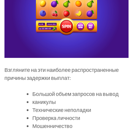
Взгляните на эти наиболее распространенные
причины задержки выплат:
Большой объем запросов на вывод
каникулы
Технические неполадки
Проверка личности
Мошенничество