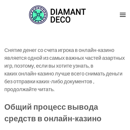
Перейти
к
содержимому
(нажмите
diamant-deco.by
Enter)
Снятие денег со счета игрока в онлайн-казино
является одной из самых важных частей азартных
игр, поэтому, если вы хотите узнать, в
каких онлайн-казино лучше всего снимать деньги
без отправки каких-либо документов ,
продолжайте читать.
Общий процесс вывода
средств в онлайн-казино