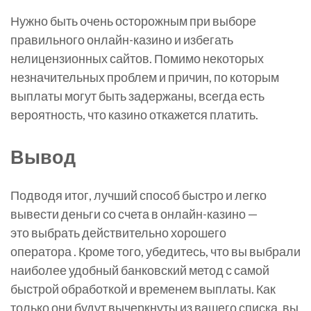
Нужно быть очень осторожным при выборе
правильного онлайн-казино и избегать
нелицензионных сайтов. Помимо некоторых
незначительных проблем и причин, по которым
выплаты могут быть задержаны, всегда есть
вероятность, что казино откажется платить.
Вывод
Подводя итог, лучший способ быстро и легко
вывести деньги со счета в онлайн-казино —
это выбрать действительно хорошего
оператора . Кроме того, убедитесь, что вы выбрали
наиболее удобный банковский метод с самой
быстрой обработкой и временем выплаты. Как
только они будут вычеркнуты из вашего списка, вы