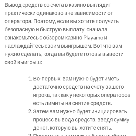
Вывод средств со счета в казино выглядит
практически одинаково вне зависимости от
оператора. Поэтому, если вы хотите получить
безопасную и быструю выплату, сначала
ознакомьтесь с обзором казино Playamo и
наслаждайтесь своим выигрышем. Вот что вам
нужно сделать, когда вы будете готовы вывести
свой выигрыш:
Во-первых, вам нужно будет иметь
достаточно средств на счету вашего
игрока, так как у некоторых операторов
есть лимиты на снятие средств.
Затем вам нужно будет инициировать
процесс вывода средств, введя сумму
денег, которую вы хотите снять.
После этого вам нужно будет выбрать