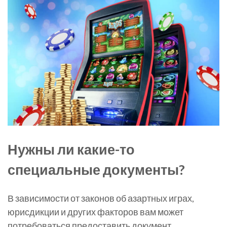
Нужны ли какие-то
специальные документы?
В зависимости от законов об азартных играх,
юрисдикции и других факторов вам может
потребоваться предоставить документ