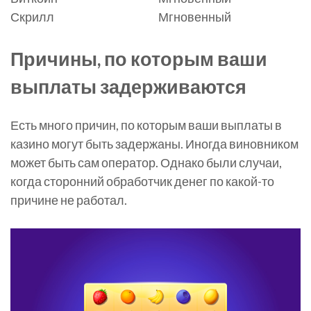
Скрилл
Мгновенный
Причины, по которым ваши
выплаты задерживаются
Есть много причин, по которым ваши выплаты в
казино могут быть задержаны. Иногда виновником
может быть сам оператор. Однако были случаи,
когда сторонний обработчик денег по какой-то
причине не работал.