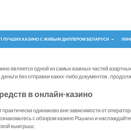
П ЛУЧШИХ КАЗИНО С ЖИВЫМ ДИЛЛЕРОМ БЕЛАРУСИ
ЛИН
зино является одной из самых важных частей азартных и
 деньги без отправки каких-либо документов , продолж
редств в онлайн-казино
т практически одинаково вне зависимости от оператора
ознакомьтесь с обзором казино Playamo и наслаждайте
 свой выигрыш: