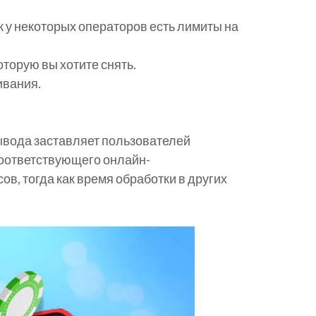
ак у некоторых операторов есть лимиты на
оторую вы хотите снять.
ивания.
вывода заставляет пользователей
 соответствующего онлайн-
сов, тогда как время обработки в других