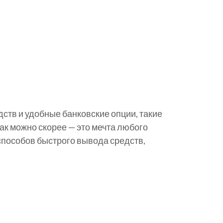
ств и удобные банковские опции, такие
 как можно скорее — это мечта любого
 способов быстрого вывода средств,