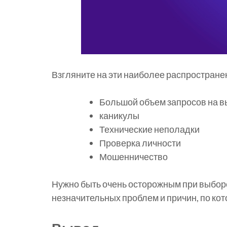
Взгляните на эти наиболее распростран
Большой объем запросов на 
каникулы
Технические неполадки
Проверка личности
Мошенничество
Нужно быть очень осторожным при выборе
незначительных проблем и причин, по кот