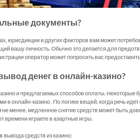
иальные документы?
рах, юрисдикции и других факторов вам может потреб
щий вашу личность. Обычно это делается для предот
гистрации оператор может попросить вас предоставить
вывод денег в онлайн-казино?
 казино и предлагаемых способов оплаты. Некоторые
 в онлайн-казино . По логике вещей, когда речь идет 
 не менее, медленное снятие средств может быть до
от времени играете в азартные игры.
 вывода средств из казино: