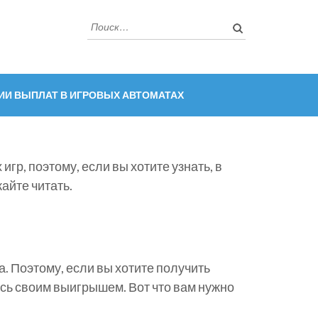
Найти:
ИИ ВЫПЛАТ В ИГРОВЫХ АВТОМАТАХ
гр, поэтому, если вы хотите узнать, в
айте читать.
. Поэтому, если вы хотите получить
сь своим выигрышем. Вот что вам нужно