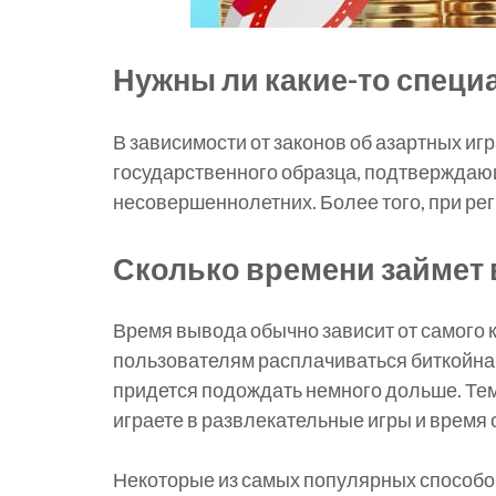
Нужны ли какие-то спец
В зависимости от законов об азартных иг
государственного образца, подтверждаю
несовершеннолетних. Более того, при ре
Сколько времени займет 
Время вывода обычно зависит от самого
пользователям расплачиваться биткойнами
придется подождать немного дольше. Тем
играете в развлекательные игры и время 
Некоторые из самых популярных способов